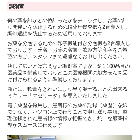
調剤室
何の薬を誰がどの位計ったかをチェックし、お薬の計
り間違いを防止するための粉薬用鑑査機を2台導入し、
調剤過誤を防止するため活用しております。
お薬を分包するための印字機能付き分包機も2台導入し
ております。氏名・お薬の名前・飲み方等印字をご希
望の方は、スタッフまで遠慮なくお申し出ください。
決して広いとは言えない調剤室ですが、約1,100品目の
医薬品を備蓄しておりどこの医療機関の処方せんを受
け付けられるように準備しております。
新たに、軟膏をきれいにより早く混ぜることの出来る
ミキサー「マゼリータ」を導入いたしました。
電子薬歴を採用し、患者様のお薬の記録（薬歴）を紙
ではなく、パソコン上で行うことで申し送り事項、整
理整頓された患者様の情報が把握でき、均一な服薬指
導がスムーズに行えます。